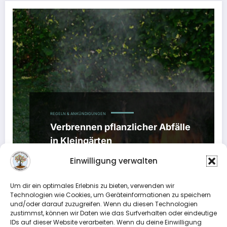
REGELN & ANKÜNDIGUNGEN
Verbrennen pflanzlicher Abfälle
in Kleingärten
24. August 2021
Einwilligung verwalten
Achtung – Brennverbot beachten!
Das
Um dir ein optimales Erlebnis zu bieten, verwenden wir
Verbrennen von pflanzlichen Abfällen ist in
Technologien wie Cookies, um Geräteinformationen zu speichern
Kleingärtnervereinen im Stadtgebiet…
und/oder darauf zuzugreifen. Wenn du diesen Technologien
zustimmst, können wir Daten wie das Surfverhalten oder eindeutige
IDs auf dieser Website verarbeiten. Wenn du deine Einwilligung
Weiterlesen