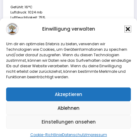
Gefühlt: 16°C
Luftdruck: 1024 mb
Luftfeuchtigkeit: 75%
Wind: 2.9 m/s E
Böen: 8.1 m/s
Einwilligung verwalten
UV-Index: 0
Niederschlag:
0mm
/
0%
/
Regen
Sonnenaufgang: 5:50
Um dir ein optimales Erlebnis zu bieten, verwenden wir
Sonnenuntergang: 20:56
Technologien wie Cookies, um Geräteinformationen zu speichern
und/oder darauf zuzugreifen. Wenn du diesen Technologien
Mehr...
zustimmst, können wir Daten wie das Surfverhalten oder eindeutige
IDs auf dieser Website verarbeiten. Wenn du deine Einwilligung
nicht erteilst oder zurückziehst, können bestimmte Merkmale und
Funktionen beeinträchtigt werden.
Das hast du vielleicht verpasst
Akzeptieren
Ablehnen
Einstellungen ansehen
FAQ
Impressum
Datenschutz
Newsletter anmelden
©
KGV Lindenberg 5 e.V
2026 | Präsentiert von
SpiceThemes
Cookie-Richtlinie
Datenschutz
Impressum