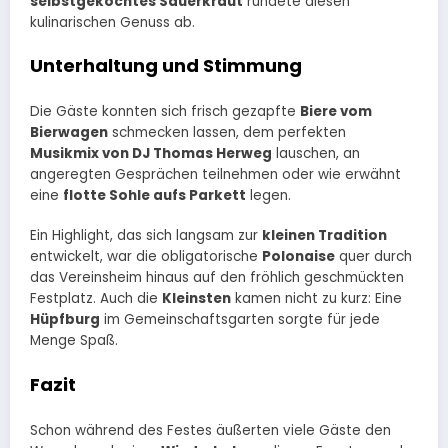
selbstgekochtes Sauerkraut
rundete diesen
kulinarischen Genuss ab.
Unterhaltung und Stimmung
Die Gäste konnten sich frisch gezapfte
Biere vom
Bierwagen
schmecken lassen, dem perfekten
Musikmix von DJ Thomas Herweg
lauschen, an
angeregten Gesprächen teilnehmen oder wie erwähnt
eine
flotte Sohle aufs Parkett
legen.
Ein Highlight, das sich langsam zur
kleinen Tradition
entwickelt, war die obligatorische
Polonaise
quer durch
das Vereinsheim hinaus auf den fröhlich geschmückten
Festplatz. Auch die
Kleinsten
kamen nicht zu kurz: Eine
Hüpfburg
im Gemeinschaftsgarten sorgte für jede
Menge Spaß.
Fazit
Schon während des Festes äußerten viele Gäste den