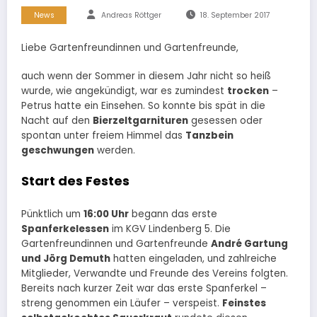
News
Andreas Röttger
18. September 2017
Liebe Gartenfreundinnen und Gartenfreunde,
auch wenn der Sommer in diesem Jahr nicht so heiß
wurde, wie angekündigt, war es zumindest
trocken
–
Petrus hatte ein Einsehen. So konnte bis spät in die
Nacht auf den
Bierzeltgarnituren
gesessen oder
spontan unter freiem Himmel das
Tanzbein
geschwungen
werden.
Start des Festes
Pünktlich um
16:00 Uhr
begann das erste
Spanferkelessen
im KGV Lindenberg 5. Die
Gartenfreundinnen und Gartenfreunde
André Gartung
und Jörg Demuth
hatten eingeladen, und zahlreiche
Mitglieder, Verwandte und Freunde des Vereins folgten.
Bereits nach kurzer Zeit war das erste Spanferkel –
streng genommen ein Läufer – verspeist.
Feinstes