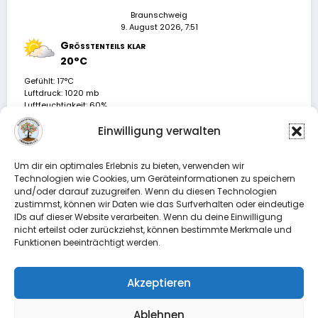
Braunschweig
9. August 2026, 7:51
Größtenteils klar
20°C
Gefühlt: 17°C
Luftdruck: 1020 mb
Luftfeuchtigkeit: 60%
Wind: 2.3 m/s SE
Böen: 9.1 m/s
Einwilligung verwalten
UV-Index: 0
Niederschlag:
0mm
/
0%
/
Regen
Sonnenaufgang: 5:51
Um dir ein optimales Erlebnis zu bieten, verwenden wir
Sonnenuntergang: 20:55
Technologien wie Cookies, um Geräteinformationen zu speichern
und/oder darauf zuzugreifen. Wenn du diesen Technologien
Mehr...
zustimmst, können wir Daten wie das Surfverhalten oder eindeutige
IDs auf dieser Website verarbeiten. Wenn du deine Einwilligung
nicht erteilst oder zurückziehst, können bestimmte Merkmale und
Funktionen beeinträchtigt werden.
Das hast du vielleicht verpasst
Akzeptieren
Ablehnen