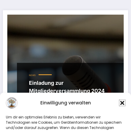
NEWS
Einladung zur
Mitgliederversammlung 2024
29. Februar 2024
Einwilligung verwalten
Kleingärtnerverein Lindenberg 5 e.V. Liebe
Gartenfreundinnen und Gartenfreunde, gemäß §
Um dir ein optimales Erlebnis zu bieten, verwenden wir
Technologien wie Cookies, um Geräteinformationen zu speichern
10 der Vereinssatzung laden wir…
und/oder darauf zuzugreifen. Wenn du diesen Technologien