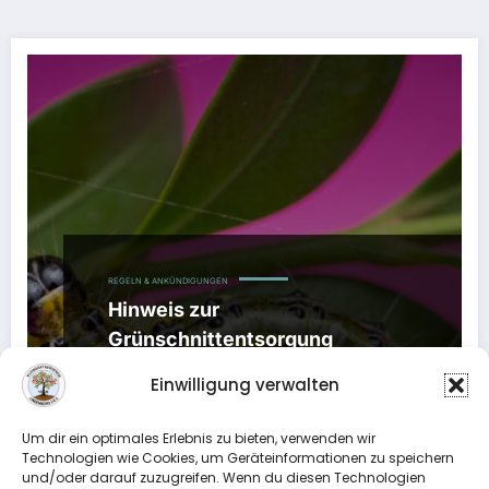
REGELN & ANKÜNDIGUNGEN
Hinweis zur
Grünschnittentsorgung
18. September 2021
Einwilligung verwalten
Liebe Gartenfreundinnen und Gartenfreunde, bitte
beachten Sie folgenden Hinweis zur Entsorgung
Um dir ein optimales Erlebnis zu bieten, verwenden wir
von Grünschnitt über unsere…
Technologien wie Cookies, um Geräteinformationen zu speichern
und/oder darauf zuzugreifen. Wenn du diesen Technologien