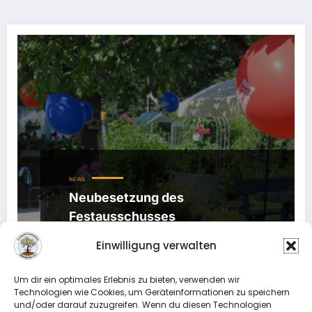
NEWS
Neubesetzung des
Festausschusses
5. Januar 2022
Einwilligung verwalten
Liebe Gartenfreundinnen und Gartenfreunde, das
Amt des Festausschusses in unserem Verein muss
Um dir ein optimales Erlebnis zu bieten, verwenden wir
neu besetzt werden.…
Technologien wie Cookies, um Geräteinformationen zu speichern
und/oder darauf zuzugreifen. Wenn du diesen Technologien