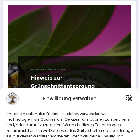
REGELN & ANKÜNDIGUNGEN
Hinweis zur
Grünschnittentsorgung
18. September 2021
Einwilligung verwalten
Liebe Gartenfreundinnen und Gartenfreunde, bitte
Um dir ein optimales Erlebnis zu bieten, verwenden wir
beachten Sie folgenden Hinweis zur Entsorgung
Technologien wie Cookies, um Geräteinformationen zu speichern
von Grünschnitt über unsere…
und/oder darauf zuzugreifen. Wenn du diesen Technologien
zustimmst, können wir Daten wie das Surfverhalten oder eindeutige
IDs auf dieser Website verarbeiten. Wenn du deine Einwilligung
Weiterlesen