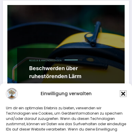
REGELN & ANKÜNDIGUNGEN
Beschwerden über
ruhestörenden Lärm
9. August 2020
Einwilligung verwalten
Liebe Gartenfreundinnen und Gartenfreunde,
aufgrund zunehmender Beschwerden aus der
Um dir ein optimales Erlebnis zu bieten, verwenden wir
Nachbarschaft über ruhestörenden Lärm,
Technologien wie Cookies, um Geräteinformationen zu speichern
insbesondere durch…
und/oder darauf zuzugreifen. Wenn du diesen Technologien
zustimmst, können wir Daten wie das Surfverhalten oder eindeutige
IDs auf dieser Website verarbeiten. Wenn du deine Einwilligung
Weiterlesen