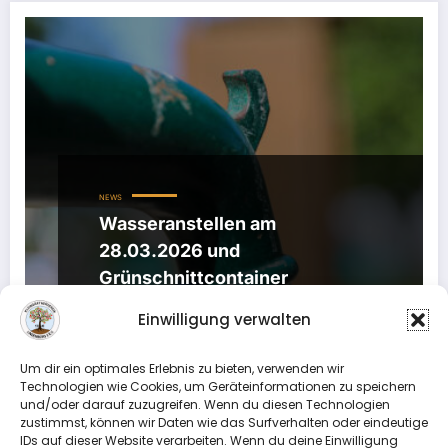
NEWS
Wasseranstellen am
28.03.2026 und
Grünschnittcontainer
3. März 2026
Einwilligung verwalten
Liebe Gartenfreundinnen und Gartenfreunde,bitte
beachtet die folgenden wichtigen Termine und
Um dir ein optimales Erlebnis zu bieten, verwenden wir
Hinweise zum Saisonstart im Gartenverein:…
Technologien wie Cookies, um Geräteinformationen zu speichern
und/oder darauf zuzugreifen. Wenn du diesen Technologien
zustimmst, können wir Daten wie das Surfverhalten oder eindeutige
IDs auf dieser Website verarbeiten. Wenn du deine Einwilligung
Weiterlesen