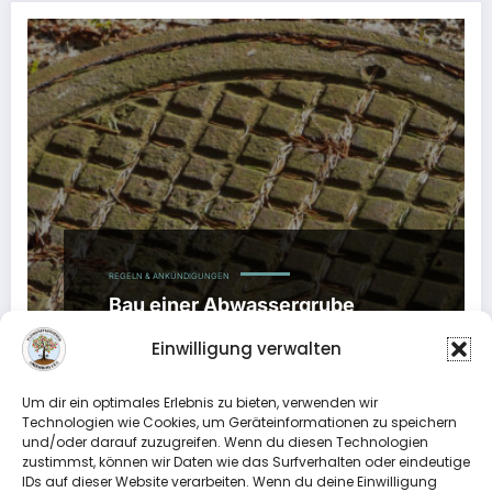
REGELN & ANKÜNDIGUNGEN
Bau einer Abwassergrube
24. November 2019
Einwilligung verwalten
Liebe Gartenfreundinnen und Gartenfreunde, Sie
Um dir ein optimales Erlebnis zu bieten, verwenden wir
planen den Bau einer Abwassergrube in Ihrem
Technologien wie Cookies, um Geräteinformationen zu speichern
Kleingarten?Unter den folgenden…
und/oder darauf zuzugreifen. Wenn du diesen Technologien
zustimmst, können wir Daten wie das Surfverhalten oder eindeutige
IDs auf dieser Website verarbeiten. Wenn du deine Einwilligung
Weiterlesen